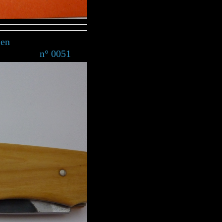
 en
0051