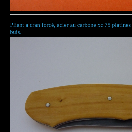
Pliant a cran forcé, acier au carbone xc 75 platines
buis. n° 