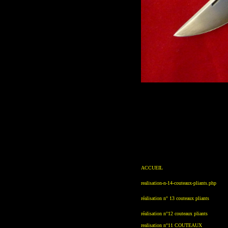
les 
ACCUEIL
realisation-n-14-couteaux-pliants.php
réalisation n° 13 couteaux pliants
réalisation n°12 couteaux pliants
realisation n°11 COUTEAUX